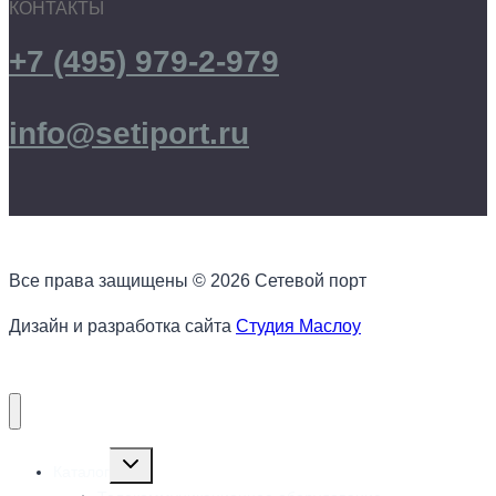
КОНТАКТЫ
+7 (495) 979-2-979
info@setiport.ru
Все права защищены © 2026 Сетевой порт
Дизайн и разработка сайта
Cтудия Маслоу
Переключить
Каталог
дочернее
меню